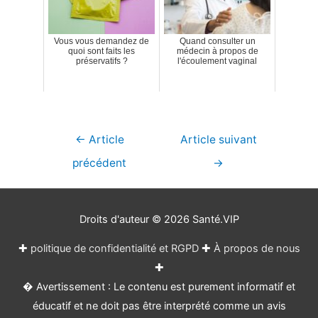
Vous vous demandez de
Quand consulter un
quoi sont faits les
médecin à propos de
préservatifs ?
l'écoulement vaginal
Navigation
←
Article
Article suivant
de
précédent
→
l’article
Droits d'auteur © 2026
Santé.VIP
✚
politique de confidentialité et RGPD
✚
À propos de nous
✚
� Avertissement : Le contenu est purement informatif et
éducatif et ne doit pas être interprété comme un avis