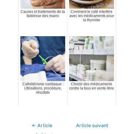
Causes et traitements de la
Comment le café interfère
faiblesse des mains
avec les médicaments pour
la thyroïde
Cathétérisme cardiaque :
Choisir des médicaments
Utilisations, procédure,
contre la toux en vente libre
résultats
Navigation
←
Article
Article suivant