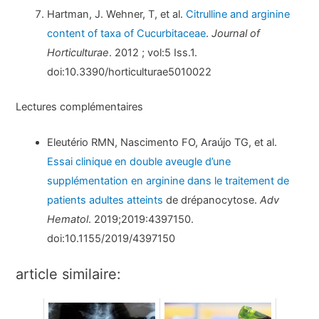
Hartman, J. Wehner, T, et al.
Citrulline and arginine
content of taxa of Cucurbitaceae
.
Journal of
Horticulturae
. 2012 ; vol:5 Iss.1.
doi:10.3390/horticulturae5010022
Lectures complémentaires
Eleutério RMN, Nascimento FO, Araújo TG, et al.
Essai clinique en double aveugle d’une
supplémentation en arginine dans le traitement de
patients adultes atteints
de drépanocytose.
Adv
Hematol
. 2019;2019:4397150.
doi:10.1155/2019/4397150
article similaire: