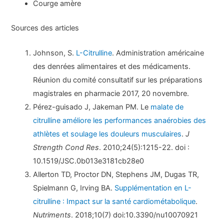
Courge amère
Sources des articles
Johnson, S.
L-Citrulline
. Administration américaine
des denrées alimentaires et des médicaments.
Réunion du comité consultatif sur les préparations
magistrales en pharmacie 2017, 20 novembre.
Pérez-guisado J, Jakeman PM. Le
malate de
citrulline améliore les performances anaérobies des
athlètes et soulage les douleurs musculaires
.
J
Strength Cond Res
. 2010;24(5):1215-22. doi :
10.1519/JSC.0b013e3181cb28e0
Allerton TD, Proctor DN, Stephens JM, Dugas TR,
Spielmann G, Irving BA.
Supplémentation en L-
citrulline : Impact sur la santé cardiométabolique
.
Nutriments
. 2018;10(7) doi:10.3390/nu10070921