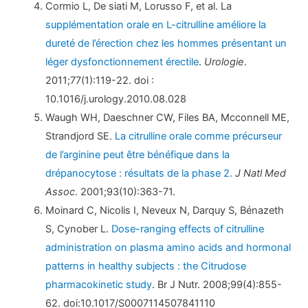
Cormio L, De siati M, Lorusso F, et al. La
supplémentation orale en L-citrulline améliore la
dureté de l’érection chez les hommes présentant un
léger dysfonctionnement érectile
.
Urologie
.
2011;77(1):119-22. doi :
10.1016/j.urology.2010.08.028
Waugh WH, Daeschner CW, Files BA, Mcconnell ME,
Strandjord SE.
La citrulline orale comme précurseur
de l’arginine peut être bénéfique dans la
drépanocytose : résultats de la phase 2.
J Natl Med
Assoc
. 2001;93(10):363-71.
Moinard C, Nicolis I, Neveux N, Darquy S, Bénazeth
S, Cynober L.
Dose-ranging effects of citrulline
administration on plasma amino acids and hormonal
patterns in healthy subjects : the Citrudose
pharmacokinetic study
. Br J Nutr. 2008;99(4):855-
62. doi:10.1017/S0007114507841110