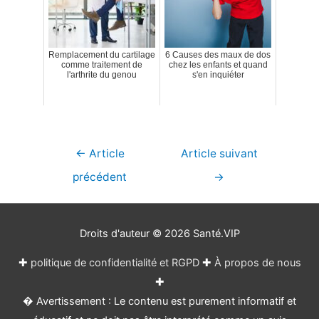
Remplacement du cartilage
6 Causes des maux de dos
comme traitement de
chez les enfants et quand
l'arthrite du genou
s'en inquiéter
Navigation
←
Article
Article suivant
de
précédent
→
l’article
Droits d'auteur © 2026
Santé.VIP
✚
politique de confidentialité et RGPD
✚
À propos de nous
✚
� Avertissement : Le contenu est purement informatif et