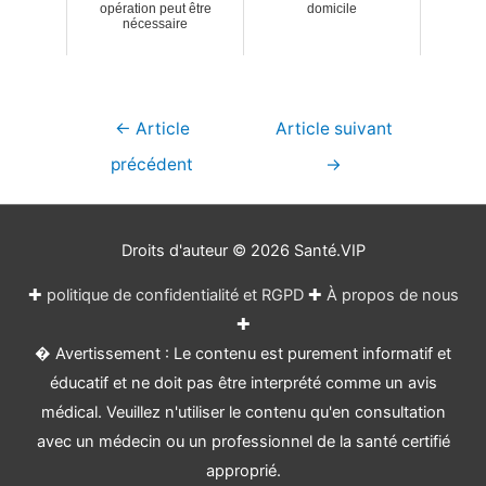
opération peut être
domicile
nécessaire
Navigation
←
Article
Article suivant
de
précédent
→
l’article
Droits d'auteur © 2026
Santé.VIP
✚
politique de confidentialité et RGPD
✚
À propos de nous
✚
� Avertissement : Le contenu est purement informatif et
éducatif et ne doit pas être interprété comme un avis
médical. Veuillez n'utiliser le contenu qu'en consultation
avec un médecin ou un professionnel de la santé certifié
approprié.