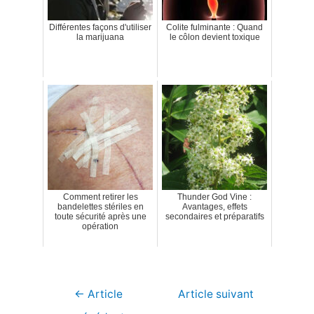
Différentes façons d'utiliser
Colite fulminante : Quand
la marijuana
le côlon devient toxique
Comment retirer les
Thunder God Vine :
bandelettes stériles en
Avantages, effets
toute sécurité après une
secondaires et préparatifs
opération
Navigation
←
Article
Article suivant