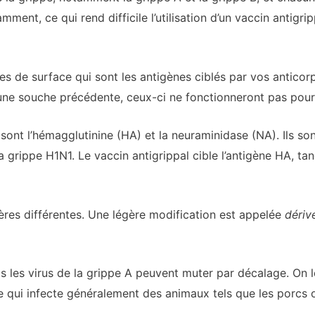
mment, ce qui rend difficile l’utilisation d’un vaccin antigr
es de surface qui sont les antigènes ciblés par vos antico
une souche précédente, ceux-ci ne fonctionneront pas pour 
sont l’hémagglutinine (HA) et la neuraminidase (NA). Ils son
 grippe H1N1. Le vaccin antigrippal cible l’antigène HA, tan
ères différentes. Une légère modification est appelée
dériv
uls les virus de la grippe A peuvent muter par décalage. On l
e qui infecte généralement des animaux tels que les porcs o