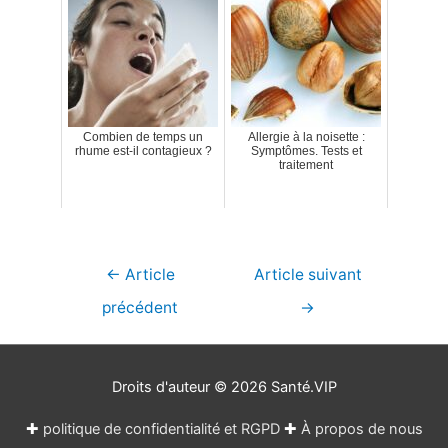
Combien de temps un
Allergie à la noisette :
rhume est-il contagieux ?
Symptômes. Tests et
traitement
Navigation
←
Article
Article suivant
de
précédent
→
l’article
Droits d'auteur © 2026
Santé.VIP
✚
politique de confidentialité et RGPD
✚
À propos de nous