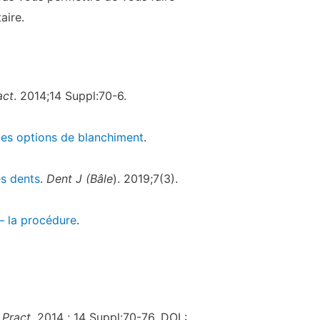
aire.
act
. 2014;14 Suppl:70-6.
 les options de blanchiment
.
s dents
.
Dent J (Bâle
). 2019;7(3).
– la procédure
.
 Pract
. 2014 ; 14 Suppl:70-76. DOI :