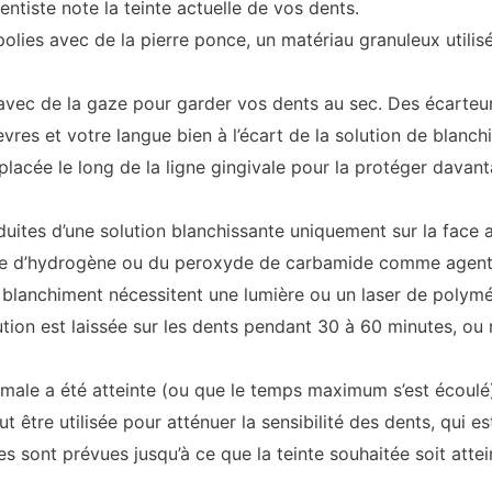
ntiste note la teinte actuelle de vos dents.
olies avec de la pierre ponce, un matériau granuleux utilis
avec de la gaze pour garder vos dents au sec. Des écarteur
èvres et votre langue bien à l’écart de la solution de blanch
placée le long de la ligne gingivale pour la protéger davant
nduites d’une solution blanchissante uniquement sur la face 
e d’hydrogène ou du peroxyde de carbamide comme agent
lanchiment nécessitent une lumière ou un laser de polymér
lution est laissée sur les dents pendant 30 à 60 minutes, o
imale a été atteinte (ou que le temps maximum s’est écoulé)
t être utilisée pour atténuer la sensibilité des dents, qui e
s sont prévues jusqu’à ce que la teinte souhaitée soit attei