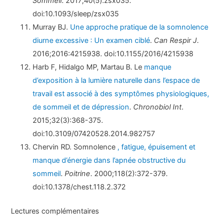
Sommeil
. 2017;40(5):zsx035.
doi:10.1093/sleep/zsx035
Murray BJ.
Une approche pratique de la somnolence
diurne excessive : Un examen ciblé
.
Can Respir J
.
2016;2016:4215938. doi:10.1155/2016/4215938
Harb F, Hidalgo MP, Martau B. Le
manque
d’exposition à la lumière naturelle dans l’espace de
travail est associé à des symptômes physiologiques,
de sommeil et de dépression
.
Chronobiol Int
.
2015;32(3):368-375.
doi:10.3109/07420528.2014.982757
Chervin RD. Somnolence
, fatigue, épuisement et
manque d’énergie dans l’apnée obstructive du
sommeil
.
Poitrine
. 2000;118(2):372-379.
doi:10.1378/chest.118.2.372
Lectures complémentaires