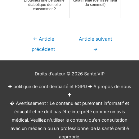
protéines une personne
catathrénie (gémissement
diabétique doit-elle
du sommeil)
consommer ?
Navigation
←
Article
Article suivant
de
précédent
→
l’article
Droits d'auteur © 2026
Santé.VIP
✚
politique de confidentialité et RGPD
✚
À propos de nous
✚
� Avertissement : Le contenu est purement informatif et
éducatif et ne doit pas être interprété comme un avis
médical. Veuillez n'utiliser le contenu qu'en consultation
avec un médecin ou un professionnel de la santé certifié
approprié.