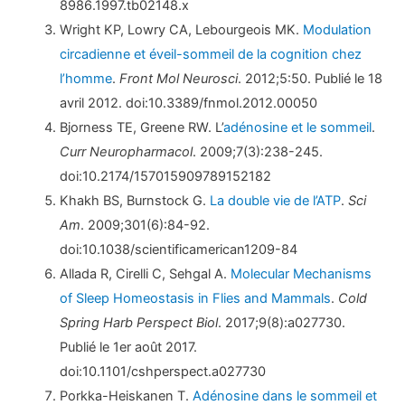
8986.1997.tb02148.x
Wright KP, Lowry CA, Lebourgeois MK.
Modulation
circadienne et éveil-sommeil de la cognition chez
l’homme
.
Front Mol Neurosci
. 2012;5:50. Publié le 18
avril 2012. doi:10.3389/fnmol.2012.00050
Bjorness TE, Greene RW. L’
adénosine et le sommeil
.
Curr Neuropharmacol
. 2009;7(3):238-245.
doi:10.2174/157015909789152182
Khakh BS, Burnstock G.
La double vie de l’ATP
.
Sci
Am
. 2009;301(6):84-92.
doi:10.1038/scientificamerican1209-84
Allada R, Cirelli C, Sehgal A.
Molecular Mechanisms
of Sleep Homeostasis in Flies and Mammals
.
Cold
Spring Harb Perspect Biol
. 2017;9(8):a027730.
Publié le 1er août 2017.
doi:10.1101/cshperspect.a027730
Porkka-Heiskanen T.
Adénosine dans le sommeil et