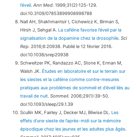
l’éveil
.
Ann Med
. 1999;31(2):125-129.
doi:10.3109/07853899908998788
Nall AH, Shakhmantsir I, Cichewicz K, Birman S,
Hirsh J, Sehgal A.
La caféine favorise l’éveil par la
signalisation de la dopamine chez la drosophile
.
Sci
Rep
. 2016;6:20938. Publié le 12 février 2016.
doi:10.1038/srep20938
Schweitzer PK, Randazzo AC, Stone K, Erman M,
Walsh JK.
Études en laboratoire et sur le terrain sur
les siestes et la caféine comme contre-mesures
pratiques aux problèmes de sommeil et d’éveil liés au
travail de nuit
.
Sommeil
. 2006;29(1):39-50.
doi:10.1093/sleep/29.1.39
Scullin MK, Fairley J, Decker MJ, Bliwise DL.
Les
effets d’une sieste de l’après-midi sur la mémoire
épisodique chez les jeunes et les adultes plus âgés
.