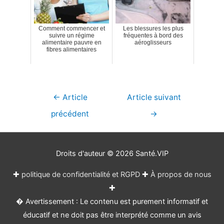
Comment commencer et
Les blessures les plus
suivre un régime
fréquentes à bord des
alimentaire pauvre en
aéroglisseurs
fibres alimentaires
Navigation
←
Article
Article suivant
de
précédent
→
l’article
Droits d'auteur © 2026
Santé.VIP
✚
politique de confidentialité et RGPD
✚
À propos de nous
✚
� Avertissement : Le contenu est purement informatif et
éducatif et ne doit pas être interprété comme un avis