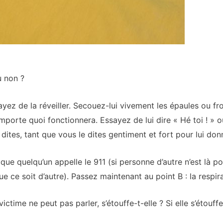
u non ?
ssayez de la réveiller. Secouez-lui vivement les épaules ou fr
porte quoi fonctionnera. Essayez de lui dire « Hé toi ! » ou
ites, tant que vous le dites gentiment et fort pour lui don
 que quelqu’un appelle le 911 (si personne d’autre n’est là p
ue ce soit d’autre). Passez maintenant au point B : la respira
la victime ne peut pas parler, s’étouffe-t-elle ? Si elle s’étou