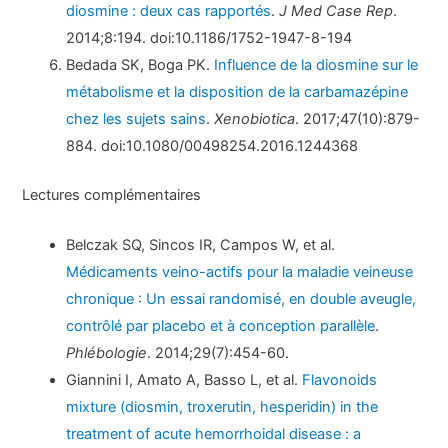
diosmine : deux cas rapportés
.
J Med Case Rep
.
2014;8:194. doi:10.1186/1752-1947-8-194
Bedada SK, Boga PK.
Influence de la diosmine sur le
métabolisme et la disposition de la carbamazépine
chez les sujets sains
.
Xenobiotica
. 2017;47(10):879-
884. doi:10.1080/00498254.2016.1244368
Lectures complémentaires
Belczak SQ, Sincos IR, Campos W, et al.
Médicaments veino-actifs pour la maladie veineuse
chronique : Un essai randomisé, en double aveugle,
contrôlé par placebo et à conception parallèle
.
Phlébologie
. 2014;29(7):454-60.
Giannini I, Amato A, Basso L, et al.
Flavonoids
mixture (diosmin, troxerutin, hesperidin) in the
treatment of acute hemorrhoidal disease : a