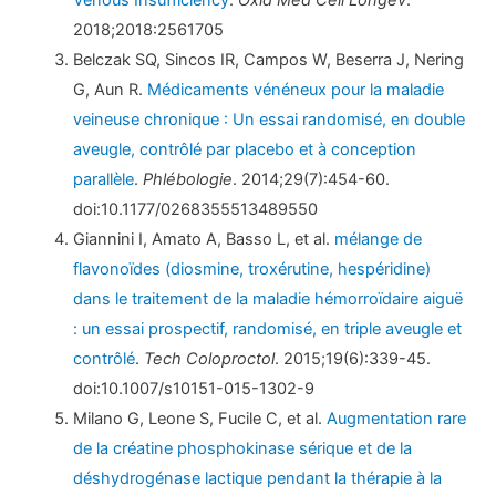
Venous Insufficiency
.
Oxid Med Cell Longev
.
2018;2018:2561705
Belczak SQ, Sincos IR, Campos W, Beserra J, Nering
G, Aun R.
Médicaments vénéneux pour la maladie
veineuse chronique : Un essai randomisé, en double
aveugle, contrôlé par placebo et à conception
parallèle
.
Phlébologie
. 2014;29(7):454-60.
doi:10.1177/0268355513489550
Giannini I, Amato A, Basso L, et al.
mélange de
flavonoïdes (diosmine, troxérutine, hespéridine)
dans le traitement de la maladie hémorroïdaire aiguë
: un essai prospectif, randomisé, en triple aveugle et
contrôlé
.
Tech Coloproctol
. 2015;19(6):339-45.
doi:10.1007/s10151-015-1302-9
Milano G, Leone S, Fucile C, et al.
Augmentation rare
de la créatine phosphokinase sérique et de la
déshydrogénase lactique pendant la thérapie à la