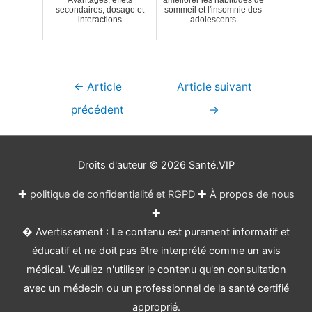
Avantages, effets
améliorer les habitudes de
secondaires, dosage et
sommeil et l'insomnie des
interactions
adolescents
Navigation
←
Article
Article suivant
de
précédent
→
l’article
Droits d'auteur © 2026
Santé.VIP
✚
politique de confidentialité et RGPD
✚
À propos de nous
✚
� Avertissement : Le contenu est purement informatif et
éducatif et ne doit pas être interprété comme un avis
médical. Veuillez n'utiliser le contenu qu'en consultation
avec un médecin ou un professionnel de la santé certifié
approprié.