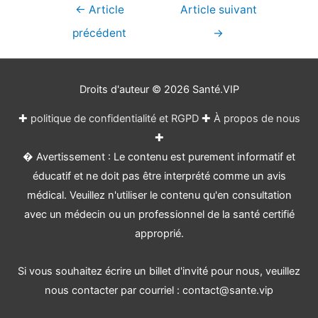
Navigation
←
Article
Article suivant
de
précédent
→
l’article
Droits d'auteur © 2026
Santé.VIP
✚
politique de confidentialité et RGPD
✚
À propos de nous
✚
� Avertissement : Le contenu est purement informatif et
éducatif et ne doit pas être interprété comme un avis
médical. Veuillez n'utiliser le contenu qu'en consultation
avec un médecin ou un professionnel de la santé certifié
approprié.
Si vous souhaitez écrire un billet d'invité pour nous, veuillez
nous contacter par courriel : contact@sante.vip