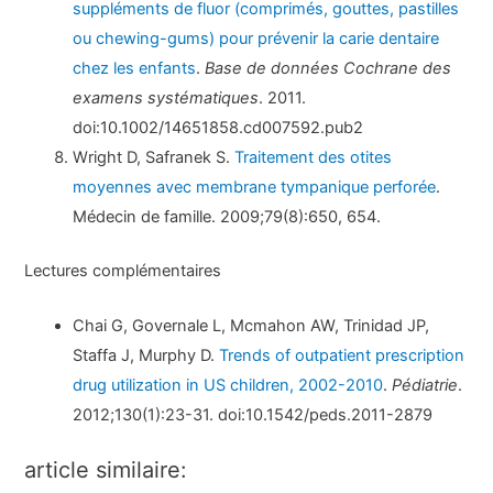
suppléments de fluor (comprimés, gouttes, pastilles
ou chewing-gums) pour prévenir la carie dentaire
chez les enfants
.
Base de données Cochrane des
examens systématiques
. 2011.
doi:10.1002/14651858.cd007592.pub2
Wright D, Safranek S.
Traitement des otites
moyennes avec membrane tympanique perforée
.
Médecin de famille. 2009;79(8):650, 654.
Lectures complémentaires
Chai G, Governale L, Mcmahon AW, Trinidad JP,
Staffa J, Murphy D.
Trends of outpatient prescription
drug utilization in US children, 2002-2010
.
Pédiatrie
.
2012;130(1):23-31. doi:10.1542/peds.2011-2879
article similaire: