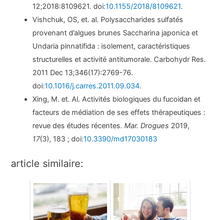
12;2018:8109621. doi
:10.1155/2018/8109621
.
Vishchuk, OS, et. al. Polysaccharides sulfatés
provenant d’algues brunes Saccharina japonica et
Undaria pinnatifida : isolement, caractéristiques
structurelles et activité antitumorale. Carbohydr Res.
2011 Dec 13;346(17):2769-76.
doi
:10.1016/j.carres.2011.09.034
.
Xing, M. et. Al. Activités biologiques du fucoidan et
facteurs de médiation de ses effets thérapeutiques :
revue des études récentes.
Mar. Drogues
2019,
17
(3), 183 ; doi
:10.3390/md17030183
article similaire: