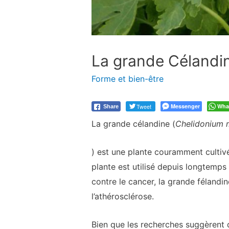
La grande Célandin
Forme et bien-être
Tweet
Messenger
Wha
Share
La grande célandine (
Chelidonium 
) est une plante couramment cultivé
plante est utilisé depuis longtemp
contre le cancer, la grande félandi
l’athérosclérose.
Bien que les recherches suggèrent q