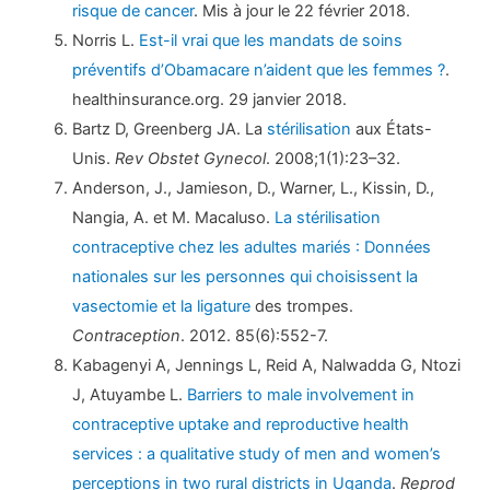
risque de cancer
. Mis à jour le 22 février 2018.
Norris L.
Est-il vrai que les mandats de soins
préventifs d’Obamacare n’aident que les femmes ?
.
healthinsurance.org. 29 janvier 2018.
Bartz D, Greenberg JA. La
stérilisation
aux États-
Unis.
Rev Obstet Gynecol
. 2008;1(1):23–32.
Anderson, J., Jamieson, D., Warner, L., Kissin, D.,
Nangia, A. et M. Macaluso.
La stérilisation
contraceptive chez les adultes mariés : Données
nationales sur les personnes qui choisissent la
vasectomie et la ligature
des trompes.
Contraception
. 2012. 85(6):552-7.
Kabagenyi A, Jennings L, Reid A, Nalwadda G, Ntozi
J, Atuyambe L.
Barriers to male involvement in
contraceptive uptake and reproductive health
services : a qualitative study of men and women’s
perceptions in two rural districts in Uganda
.
Reprod