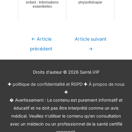
enfant - Informations
physiothérapie
essentielles
Navigation
←
Article
Article suivant
de
précédent
→
l’article
Droits d'auteur © 2026
Santé.VIP
✚
politique de confidentialité et RGPD
✚
À propos de nous
✚
� Avertissement : Le contenu est purement informatif et
éducatif et ne doit pas être interprété comme un avis
médical. Veuillez n'utiliser le contenu qu'en consultation
avec un médecin ou un professionnel de la santé certifié