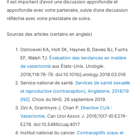
Il est important d’avoir une discussion approfondie et
approfondie avec votre partenaire, suivie d’une discussion
réfléchie avec votre prestataire de soins.
Sources des articles (certains en anglais)
Ostrowski KA, Holt SK, Haynes B, Davies BJ, Fuchs
EF, Walsh TJ.
Évaluation des tendances en matière
de vasectomie
aux États-Unis.
Urologie
.
2018;118:76-79. doi:10.1016/j.urology.2018.03.016
Service national de santé.
Services de santé sexuelle
et reproductive (contraception), Angleterre, 2018/19
[NS]
. Choix du NHS. 26 septembre 2019.
Zini A, Grantmyre J, Chan P.
Directive CUA :
Vasectomie
.
Can Urol Assoc J
. 2016;10(7-8):E274-
E278. doi:10.5489/cuaj.4017
Institut national du cancer.
Contraceptifs oraux et