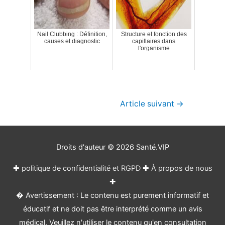
Nail Clubbing : Définition,
Structure et fonction des
causes et diagnostic
capillaires dans
l'organisme
Navigation
Article suivant
→
de
l’article
Droits d'auteur © 2026
Santé.VIP
✚
politique de confidentialité et RGPD
✚
À propos de nous
✚
� Avertissement : Le contenu est purement informatif et
éducatif et ne doit pas être interprété comme un avis
médical. Veuillez n'utiliser le contenu qu'en consultation