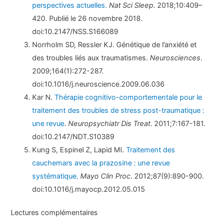
perspectives actuelles.
Nat Sci Sleep
. 2018;10:409–
420. Publié le 26 novembre 2018.
doi:10.2147/NSS.S166089
Norrholm SD, Ressler KJ. Génétique de l’anxiété et
des troubles liés aux traumatismes.
Neurosciences
.
2009;164(1):272-287.
doi:10.1016/j.neuroscience.2009.06.036
Kar N.
Thérapie cognitivo-comportementale pour le
traitement des troubles de stress post-traumatique :
une revue
.
Neuropsychiatr Dis Treat
. 2011;7:167-181.
doi:10.2147/NDT.S10389
Kung S, Espinel Z, Lapid MI.
Traitement des
cauchemars avec la prazosine : une revue
systématique.
Mayo Clin Proc
. 2012;87(9):890-900.
doi:10.1016/j.mayocp.2012.05.015
Lectures complémentaires