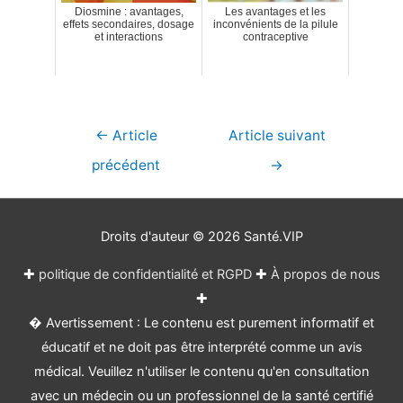
Diosmine : avantages,
Les avantages et les
effets secondaires, dosage
inconvénients de la pilule
et interactions
contraceptive
Navigation
←
Article
Article suivant
de
précédent
→
l’article
Droits d'auteur © 2026
Santé.VIP
✚
politique de confidentialité et RGPD
✚
À propos de nous
✚
� Avertissement : Le contenu est purement informatif et
éducatif et ne doit pas être interprété comme un avis
médical. Veuillez n'utiliser le contenu qu'en consultation
avec un médecin ou un professionnel de la santé certifié