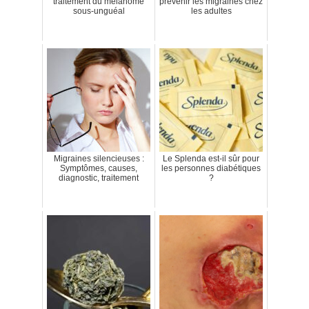
traitement du mélanome
prévenir les migraines chez
sous-unguéal
les adultes
Migraines silencieuses :
Le Splenda est-il sûr pour
Symptômes, causes,
les personnes diabétiques
diagnostic, traitement
?