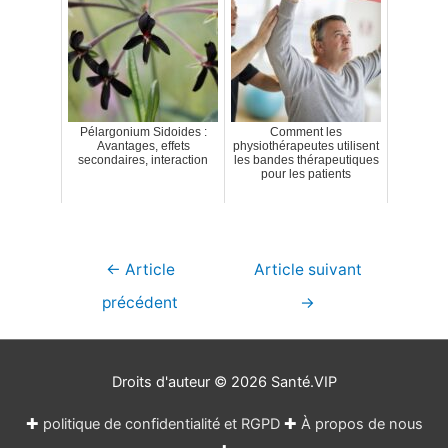
Pélargonium Sidoides :
Comment les
Avantages, effets
physiothérapeutes utilisent
secondaires, interaction
les bandes thérapeutiques
pour les patients
Navigation
←
Article
Article suivant
de
précédent
→
l’article
Droits d'auteur © 2026
Santé.VIP
✚
politique de confidentialité et RGPD
✚
À propos de nous