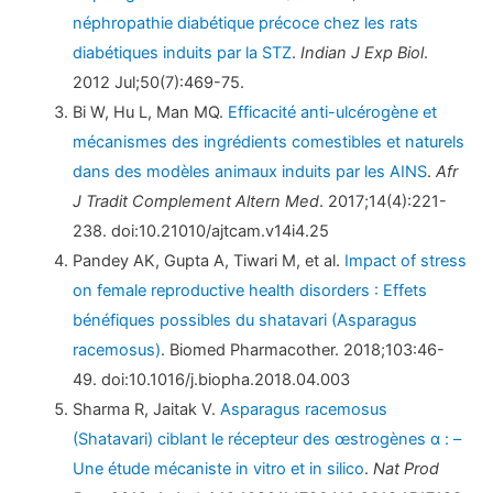
néphropathie diabétique précoce chez les rats
diabétiques induits par la STZ
.
Indian J Exp Biol
.
2012 Jul;50(7):469-75.
Bi W, Hu L, Man MQ.
Efficacité anti-ulcérogène et
mécanismes des ingrédients comestibles et naturels
dans des modèles animaux induits par les AINS
.
Afr
J Tradit Complement Altern Med
. 2017;14(4):221-
238. doi:10.21010/ajtcam.v14i4.25
Pandey AK, Gupta A, Tiwari M, et al.
Impact of stress
on female reproductive health disorders : Effets
bénéfiques possibles du shatavari (Asparagus
racemosus)
. Biomed Pharmacother. 2018;103:46-
49. doi:10.1016/j.biopha.2018.04.003
Sharma R, Jaitak V.
Asparagus racemosus
(Shatavari) ciblant le récepteur des œstrogènes α : –
Une étude mécaniste in vitro et in silico
.
Nat Prod