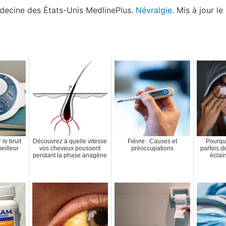
édecine des États-Unis MedlinePlus.
Névralgie
. Mis à jour le
le bruit
Découvrez à quelle vitesse
Fièvre : Causes et
Pourqu
eilleur
vos cheveux poussent
préoccupations
parfois d
pendant la phase anagène
éclai