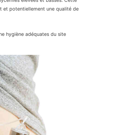
glycémies élevées et basses. Cette
t et potentiellement une qualité de
 une hygiène adéquates du site