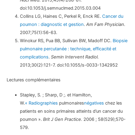
doi:10.1053/j.semnuclmed.2015.03.004
Collins LG, Haines C, Perkel R, Enck RE.
Cancer du
poumon : diagnostic et gestion
.
Am Fam Physician.
2007;75(1):56-63.
Winokur RS, Pua BB, Sullivan BW, Madoff DC.
Biopsie
pulmonaire percutanée : technique, efficacité et
complications
.
Semin Intervent Radiol.
2013;30(2):121-7. doi:10.1055/s-0033-1342952
Lectures complémentaires
Stapley, S. ; Sharp, D ;. et Hamilton,
W.
« Radiographies
pulmonaires
négatives
chez les
patients en soins primaires atteints d’un cancer du
poumon ».
Brit J Gen Practice.
2006 ; 58(529);570-
579.