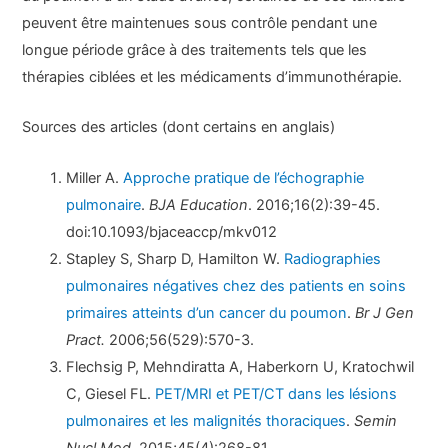
peuvent être maintenues sous contrôle pendant une
longue période grâce à des traitements tels que les
thérapies ciblées et les médicaments d’immunothérapie.
Sources des articles (dont certains en anglais)
Miller A.
Approche pratique de l’échographie
pulmonaire
.
BJA Education
. 2016;16(2):39-45.
doi:10.1093/bjaceaccp/mkv012
Stapley S, Sharp D, Hamilton W.
Radiographies
pulmonaires négatives chez des patients en soins
primaires atteints d’un cancer du poumon
.
Br J Gen
Pract.
2006;56(529):570-3.
Flechsig P, Mehndiratta A, Haberkorn U, Kratochwil
C, Giesel FL.
PET/MRI et PET/CT dans les lésions
pulmonaires et les malignités thoraciques
.
Semin
Nucl Med.
2015;45(4):268-81.