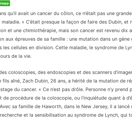
tsapp
s qu’il avait un cancer du côlon, ce n’était pas une grande
 maladie. « C’était presque la façon de faire des Dubin, et
tion et une chimiothérapie, mais son cancer est revenu dix a
on aux épreuves de sa famille : une mutation dans un gène d
 les cellules en division. Cette maladie, le syndrome de L
urs de la vie.
des coloscopies, des endoscopies et des scanners d’imageri
 fils aîné, Zach Dubin, 26 ans, a hérité de la mutation de ré
age du cancer. « Ce n’est pas drôle. Personne n’y prend pl
t de procédure de la coloscopie, ou l’inquiétude quant à d’é
Avec sa famille de Haworth, dans le New Jersey, il a lancé u
echerche et la sensibilisation au syndrome de Lynch, qui to