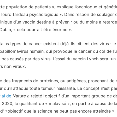
tte population de patients », explique l’oncologue et géné
lourd fardeau psychologique ». Dans l’espoir de soulager c
inique d’un vaccin destiné à prévenir ou du moins à retarder
Dubin, « cela pourrait être énorme ».
ins types de cancer existent déjà. Ils ciblent des virus : le 
 papillomavirus humain, qui provoque le cancer du col de l’u
pas causés par des virus. L’essai du vaccin Lynch sera l’un 
rs non viraux.
sme des fragments de protéines, ou antigènes, provenant de c
 qu’il attaque toute tumeur naissante. Le concept n’est pas n
ial de
Nature a
rejeté l’objectif d’un important groupe de 
i 2020, le qualifiant de « malavisé », en partie à cause de 
ut d' »objectif que la science ne peut pas encore atteindre »