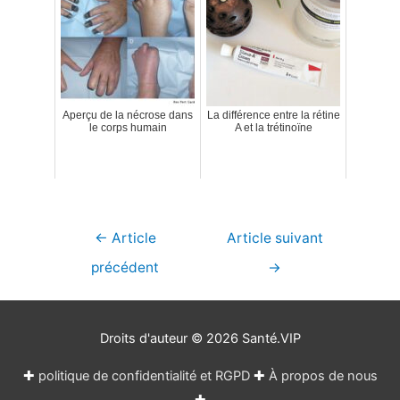
Aperçu de la nécrose dans
La différence entre la rétine
le corps humain
A et la trétinoïne
Navigation
←
Article
Article suivant
de
précédent
→
l’article
Droits d'auteur © 2026
Santé.VIP
✚
politique de confidentialité et RGPD
✚
À propos de nous
✚