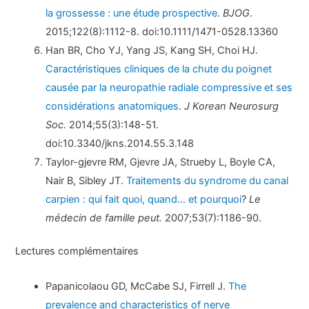
la grossesse : une étude prospective
.
BJOG
.
2015;122(8):1112-8. doi:10.1111/1471-0528.13360
Han BR, Cho YJ, Yang JS, Kang SH, Choi HJ.
Caractéristiques cliniques de la chute du poignet
causée par la neuropathie radiale compressive et ses
considérations anatomiques
.
J Korean Neurosurg
Soc.
2014;55(3):148-51.
doi:10.3340/jkns.2014.55.3.148
Taylor-gjevre RM, Gjevre JA, Strueby L, Boyle CA,
Nair B, Sibley JT.
Traitements du syndrome du canal
carpien : qui fait quoi, quand… et pourquoi
?
Le
médecin de famille peut.
2007;53(7):1186-90.
Lectures complémentaires
Papanicolaou GD, McCabe SJ, Firrell J.
The
prevalence and characteristics of nerve