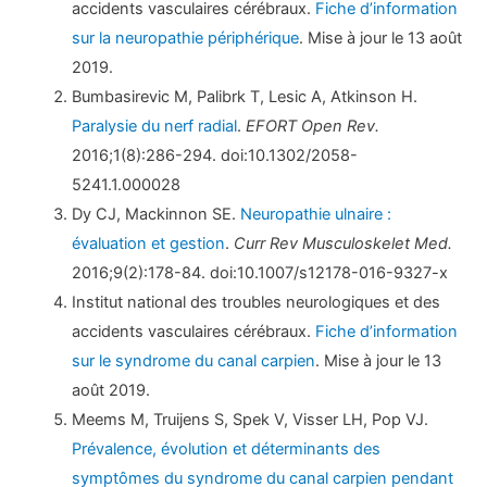
accidents vasculaires cérébraux.
Fiche d’information
sur la neuropathie périphérique
. Mise à jour le 13 août
2019.
Bumbasirevic M, Palibrk T, Lesic A, Atkinson H.
Paralysie du nerf radial
.
EFORT Open Rev.
2016;1(8):286-294. doi:10.1302/2058-
5241.1.000028
Dy CJ, Mackinnon SE.
Neuropathie ulnaire :
évaluation et gestion
.
Curr Rev Musculoskelet Med.
2016;9(2):178-84. doi:10.1007/s12178-016-9327-x
Institut national des troubles neurologiques et des
accidents vasculaires cérébraux.
Fiche d’information
sur le syndrome du canal carpien
. Mise à jour le 13
août 2019.
Meems M, Truijens S, Spek V, Visser LH, Pop VJ.
Prévalence, évolution et déterminants des
symptômes du syndrome du canal carpien pendant