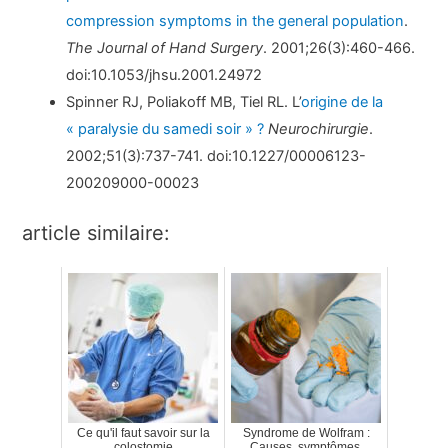
compression symptoms in the general population
.
The Journal of Hand Surgery
. 2001;26(3):460-466.
doi:10.1053/jhsu.2001.24972
Spinner RJ, Poliakoff MB, Tiel RL. L’
origine de la
« paralysie du samedi soir » ?
Neurochirurgie
.
2002;51(3):737-741. doi:10.1227/00006123-
200209000-00023
article similaire:
Ce qu'il faut savoir sur la
Syndrome de Wolfram :
colostomie
Causes, symptômes,