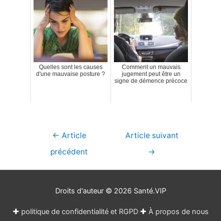
Quelles sont les causes
Comment un mauvais
d'une mauvaise posture ?
jugement peut être un
signe de démence précoce
Navigation
←
Article
Article suivant
de
précédent
→
l’article
Droits d'auteur © 2026
Santé.VIP
✚
politique de confidentialité et RGPD
✚
À propos de nous