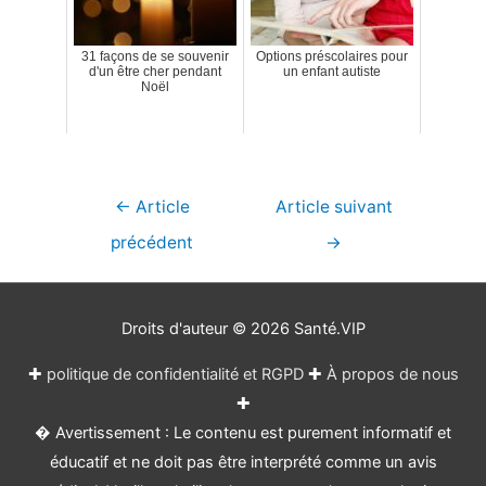
31 façons de se souvenir
Options préscolaires pour
d'un être cher pendant
un enfant autiste
Noël
Navigation
←
Article
Article suivant
de
précédent
→
l’article
Droits d'auteur © 2026
Santé.VIP
✚
politique de confidentialité et RGPD
✚
À propos de nous
✚
� Avertissement : Le contenu est purement informatif et
éducatif et ne doit pas être interprété comme un avis