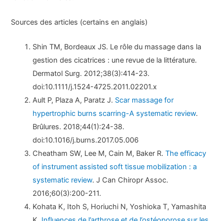
Sources des articles (certains en anglais)
Shin TM, Bordeaux JS. Le rôle du massage dans la
gestion des cicatrices : une revue de la littérature.
Dermatol Surg. 2012;38(3):414-23.
doi:10.1111/j.1524-4725.2011.02201.x
Ault P, Plaza A, Paratz J.
Scar massage for
hypertrophic burns scarring-A systematic review
.
Brûlures. 2018;44(1):24-38.
doi:10.1016/j.burns.2017.05.006
Cheatham SW, Lee M, Cain M, Baker R.
The efficacy
of instrument assisted soft tissue mobilization : a
systematic review
. J Can Chiropr Assoc.
2016;60(3):200-211.
Kohata K, Itoh S, Horiuchi N, Yoshioka T, Yamashita
K.
Influences de l’arthrose et de l’ostéoporose sur les