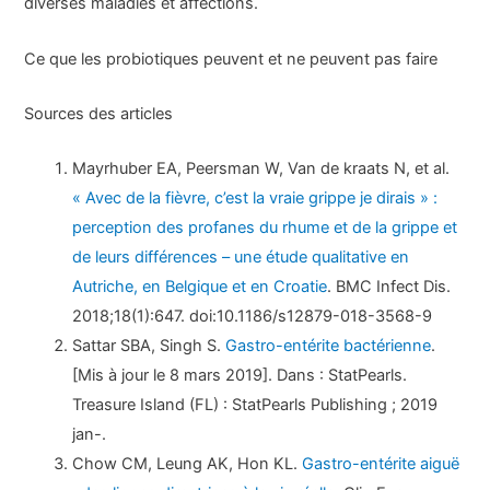
diverses maladies et affections.
Ce que les probiotiques peuvent et ne peuvent pas faire
Sources des articles
Mayrhuber EA, Peersman W, Van de kraats N, et al.
« Avec de la fièvre, c’est la vraie grippe je dirais » :
perception des profanes du rhume et de la grippe et
de leurs différences – une étude qualitative en
Autriche, en Belgique et en Croatie
. BMC Infect Dis.
2018;18(1):647. doi:10.1186/s12879-018-3568-9
Sattar SBA, Singh S.
Gastro-entérite bactérienne
.
[Mis à jour le 8 mars 2019]. Dans : StatPearls.
Treasure Island (FL) : StatPearls Publishing ; 2019
jan-.
Chow CM, Leung AK, Hon KL.
Gastro-entérite aiguë