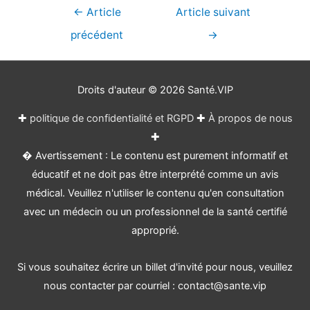
Navigation
←
Article
Article suivant
de
précédent
→
l’article
Droits d'auteur © 2026
Santé.VIP
✚
politique de confidentialité et RGPD
✚
À propos de nous
✚
� Avertissement : Le contenu est purement informatif et
éducatif et ne doit pas être interprété comme un avis
médical. Veuillez n'utiliser le contenu qu'en consultation
avec un médecin ou un professionnel de la santé certifié
approprié.
Si vous souhaitez écrire un billet d'invité pour nous, veuillez
nous contacter par courriel : contact@sante.vip