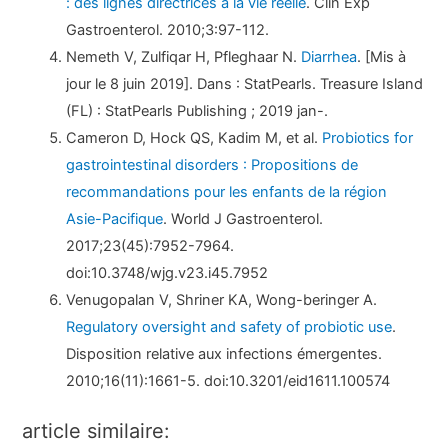
: des lignes directrices à la vie réelle
. Clin Exp
Gastroenterol. 2010;3:97-112.
Nemeth V, Zulfiqar H, Pfleghaar N.
Diarrhea
. [Mis à
jour le 8 juin 2019]. Dans : StatPearls. Treasure Island
(FL) : StatPearls Publishing ; 2019 jan-.
Cameron D, Hock QS, Kadim M, et al.
Probiotics for
gastrointestinal disorders : Propositions de
recommandations pour les enfants de la région
Asie-Pacifique
. World J Gastroenterol.
2017;23(45):7952-7964.
doi:10.3748/wjg.v23.i45.7952
Venugopalan V, Shriner KA, Wong-beringer A.
Regulatory oversight and safety of probiotic use
.
Disposition relative aux infections émergentes.
2010;16(11):1661-5. doi:10.3201/eid1611.100574
article similaire: