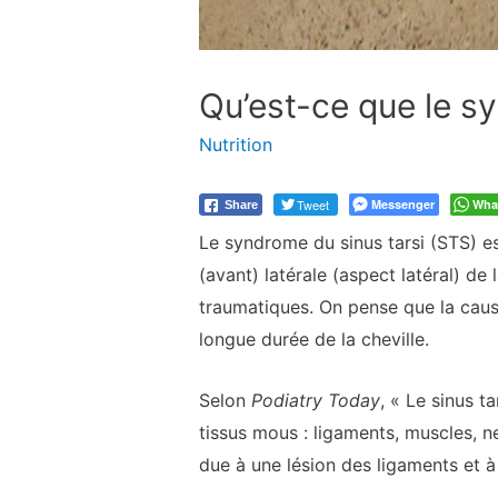
Qu’est-ce que le s
Nutrition
Tweet
Messenger
Wha
Share
Le syndrome du sinus tarsi (STS) es
(avant) latérale (aspect latéral) de 
traumatiques. On pense que la cause
longue durée de la cheville.
Selon
Podiatry Today
, « Le sinus t
tissus mous : ligaments, muscles, n
due à une lésion des ligaments et à 