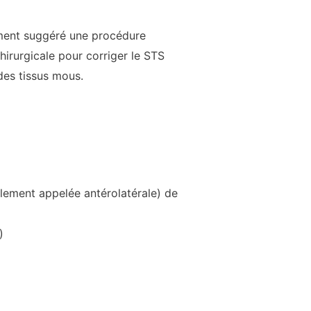
ement suggéré une procédure
irurgicale pour corriger le STS
 des tissus mous.
galement appelée antérolatérale) de
)