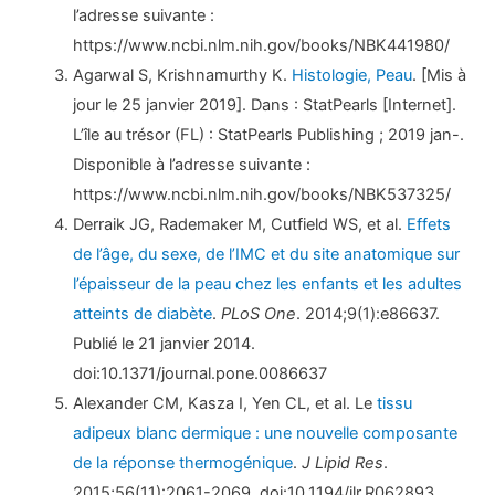
l’adresse suivante :
https://www.ncbi.nlm.nih.gov/books/NBK441980/
Agarwal S, Krishnamurthy K.
Histologie, Peau
. [Mis à
jour le 25 janvier 2019]. Dans : StatPearls [Internet].
L’île au trésor (FL) : StatPearls Publishing ; 2019 jan-.
Disponible à l’adresse suivante :
https://www.ncbi.nlm.nih.gov/books/NBK537325/
Derraik JG, Rademaker M, Cutfield WS, et al.
Effets
de l’âge, du sexe, de l’IMC et du site anatomique sur
l’épaisseur de la peau chez les enfants et les adultes
atteints de diabète
.
PLoS One
. 2014;9(1):e86637.
Publié le 21 janvier 2014.
doi:10.1371/journal.pone.0086637
Alexander CM, Kasza I, Yen CL, et al. Le
tissu
adipeux blanc dermique : une nouvelle composante
de la réponse thermogénique
.
J Lipid Res
.
2015;56(11):2061-2069. doi:10.1194/jlr.R062893