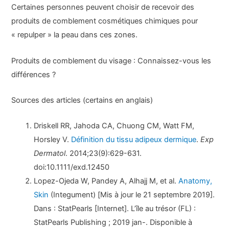
Certaines personnes peuvent choisir de recevoir des
produits de comblement cosmétiques chimiques pour
« repulper » la peau dans ces zones.
Produits de comblement du visage : Connaissez-vous les
différences ?
Sources des articles (certains en anglais)
Driskell RR, Jahoda CA, Chuong CM, Watt FM,
Horsley V.
Définition du tissu adipeux dermique
.
Exp
Dermatol
. 2014;23(9):629-631.
doi:10.1111/exd.12450
Lopez-Ojeda W, Pandey A, Alhajj M, et al.
Anatomy,
Skin
(Integument) [Mis à jour le 21 septembre 2019].
Dans : StatPearls [Internet]. L’île au trésor (FL) :
StatPearls Publishing ; 2019 jan-. Disponible à