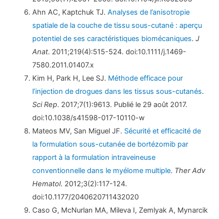
Ahn AC, Kaptchuk TJ.
Analyses de l’anisotropie
spatiale de la couche de tissu sous-cutané : aperçu
potentiel de ses caractéristiques biomécaniques
.
J
Anat
. 2011;219(4):515-524. doi:10.1111/j.1469-
7580.2011.01407.x
Kim H, Park H, Lee SJ.
Méthode efficace pour
l’injection de drogues dans les tissus sous-cutanés
.
Sci Rep
. 2017;7(1):9613. Publié le 29 août 2017.
doi:10.1038/s41598-017-10110-w
Mateos MV, San Miguel JF.
Sécurité et efficacité de
la formulation sous-cutanée de bortézomib par
rapport à la formulation intraveineuse
conventionnelle dans le myélome multiple
.
Ther Adv
Hematol
. 2012;3(2):117-124.
doi:10.1177/2040620711432020
Caso G, McNurlan MA, Mileva I, Zemlyak A, Mynarcik