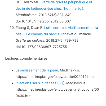
DC, Gelato MC.
Perte de graisse périphérique et
déclin de l’adipogenèse chez l’homme âgé
.
Métabolisme
. 2013;62(3):337-340.
doi:10.1016/j.metabol.2012.08.007
Zhang S, Duan E.
Lutte contre le vieillissement de la
peau : Le chemin du banc au cheve
t du malade.
Greffe de cellules
. 2018;27(5):729-738.
doi:10.1177/0963689717725755
Lectures complémentaires
Le
vieillissement de la peau
. MedlinePlus.
https://medlineplus.gov/ency/article/004014.htm.
Injections sous-cutanées (SQ)
. MedlinePlus.
https://medlineplus.gov/ency/patientinstructions/00
0430.htm.