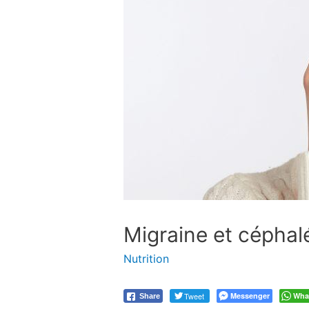
Migraine et céphalé
Nutrition
Tweet
Messenger
Wha
Share