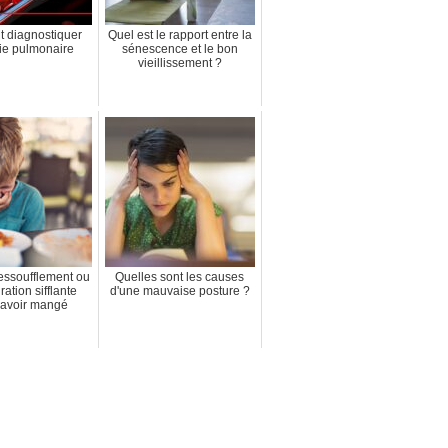
 diagnostiquer
Quel est le rapport entre la
ie pulmonaire
sénescence et le bon
vieillissement ?
essoufflement ou
Quelles sont les causes
ration sifflante
d'une mauvaise posture ?
 avoir mangé