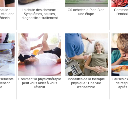
paule :
La chute des cheveux :
Où acheter le Plan B en
Comment
t et quand
Symptômes, causes,
une étape
l'embol
édecin
diagnostic et traitement
ssements
Comment la physiothérapie
Modalités de la thérapie
Causes d'
vention
peut vous aider à vous
physique : Une vue
de respi
le
rétablir
d'ensemble
après