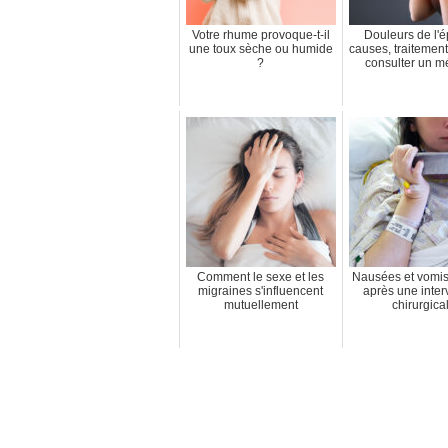
Votre rhume provoque-t-il
Douleurs de l'é
une toux sèche ou humide
causes, traitemen
?
consulter un m
Comment le sexe et les
Nausées et vomi
migraines s'influencent
après une inter
mutuellement
chirurgica