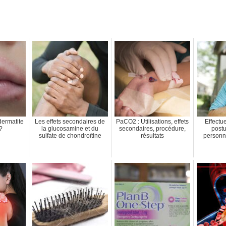
dermatite
Les effets secondaires de
PaCO2 : Utilisations, effets
Effectu
?
la glucosamine et du
secondaires, procédure,
postu
sulfate de chondroïtine
résultats
personne