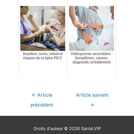
Insertion, soins, retrait et
Ostéoporose secondaire :
risques de la ligne PICC
Symptômes, causes,
diagnostic et traitement
Navigation
←
Article
Article suivant
de
précédent
→
l’article
Droits d'auteur © 2026
Santé.VIP