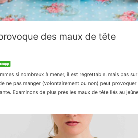
provoque des maux de tête
tsapp
mes si nombreux à mener, il est regrettable, mais pas surp
it de ne pas manger (volontairement ou non) peut provoquer
sante. Examinons de plus près les maux de tête liés au jeûn