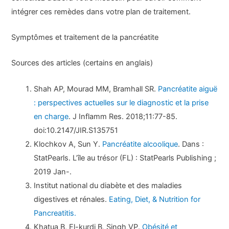
intégrer ces remèdes dans votre plan de traitement.
Symptômes et traitement de la pancréatite
Sources des articles (certains en anglais)
Shah AP, Mourad MM, Bramhall SR.
Pancréatite aiguë
: perspectives actuelles sur le diagnostic et la prise
en charge
. J Inflamm Res. 2018;11:77-85.
doi:10.2147/JIR.S135751
Klochkov A, Sun Y.
Pancréatite alcoolique
. Dans :
StatPearls. L’île au trésor (FL) : StatPearls Publishing ;
2019 Jan-.
Institut national du diabète et des maladies
digestives et rénales.
Eating, Diet, & Nutrition for
Pancreatitis.
Khatua B, El-kurdi B, Singh VP.
Obésité et