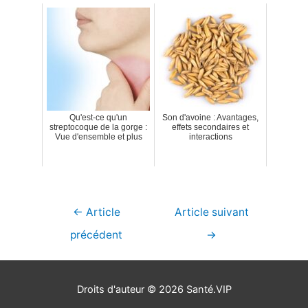
Qu'est-ce qu'un
Son d'avoine : Avantages,
streptocoque de la gorge :
effets secondaires et
Vue d'ensemble et plus
interactions
Navigation
←
Article
Article suivant
de
précédent
→
l’article
Droits d'auteur © 2026
Santé.VIP