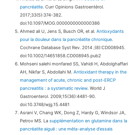
pancréatite
. Curr Opinions Gastroentérol.
2017;33(5):374-382.
doi:10.1097/MOG.0000000000000386
Ahmed ali U, Jens S, Busch OR, et al.
Antioxydants
pour la douleur dans la pancréatite chronique
.
Cochrane Database Syst Rev. 2014 ;(8):CD008945.
doi:10.1002/14651858.CD008945.pub2
Mohseni salehi monfared SS, Vahidi H, Abdolghaffari
AH, Nikfar S, Abdollahi M.
Antioxidant therapy in the
management of acute, chronic and post-ERCP
pancreatitis : a systematic review
. World J
Gastroenterol. 2009;15(36):4481-90.
doi:10.3748/wjg.15.4481
Asrani V, Chang WK, Dong Z, Hardy G, Windsor JA,
Petrov MS. La
supplémentation en glutamine dans la
pancréatite aiguë : une méta-analyse d’essais