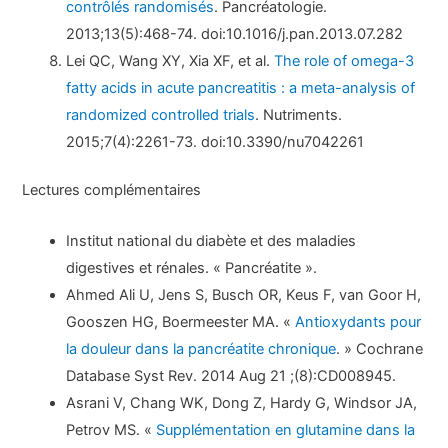
contrôlés randomisés
. Pancréatologie.
2013;13(5):468-74. doi:10.1016/j.pan.2013.07.282
Lei QC, Wang XY, Xia XF, et al.
The role of omega-3
fatty acids in acute pancreatitis : a meta-analysis of
randomized controlled trials
. Nutriments.
2015;7(4):2261-73. doi:10.3390/nu7042261
Lectures complémentaires
Institut national du diabète et des maladies
digestives et rénales. « Pancréatite ».
Ahmed Ali U, Jens S, Busch OR, Keus F, van Goor H,
Gooszen HG, Boermeester MA. «
Antioxydants pour
la douleur dans la pancréatite chronique
. » Cochrane
Database Syst Rev. 2014 Aug 21 ;(8):CD008945.
Asrani V, Chang WK, Dong Z, Hardy G, Windsor JA,
Petrov MS. «
Supplémentation en glutamine dans la