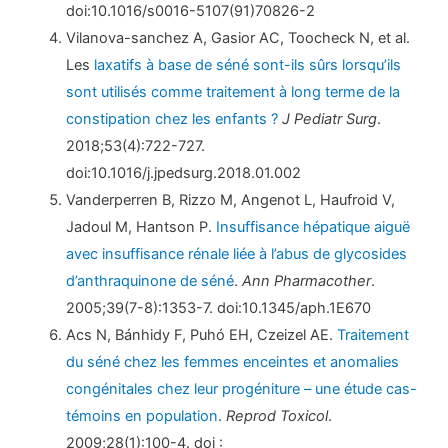
doi:10.1016/s0016-5107(91)70826-2
Vilanova-sanchez A, Gasior AC, Toocheck N, et al.
Les
laxatifs à base de séné sont-ils sûrs lorsqu’ils
sont utilisés comme traitement à long terme de la
constipation chez les enfants ?
J Pediatr Surg
.
2018;53(4):722-727.
doi:10.1016/j.jpedsurg.2018.01.002
Vanderperren B, Rizzo M, Angenot L, Haufroid V,
Jadoul M, Hantson P.
Insuffisance hépatique aiguë
avec insuffisance rénale liée à l’abus de glycosides
d’anthraquinone de séné
.
Ann Pharmacother
.
2005;39(7-8):1353-7. doi:10.1345/aph.1E670
Acs N, Bánhidy F, Puhó EH, Czeizel AE.
Traitement
du séné chez les femmes enceintes et anomalies
congénitales chez leur progéniture – une étude cas-
témoins en population
.
Reprod Toxicol
.
2009;28(1):100-4. doi :