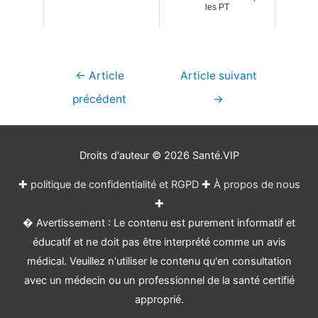
les PT
Navigation
←
Article
Article suivant
de
précédent
→
l’article
Droits d'auteur © 2026
Santé.VIP
✚
politique de confidentialité et RGPD
✚
À propos de nous
✚
� Avertissement : Le contenu est purement informatif et
éducatif et ne doit pas être interprété comme un avis
médical. Veuillez n'utiliser le contenu qu'en consultation
avec un médecin ou un professionnel de la santé certifié
approprié.