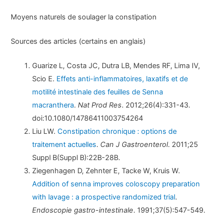
Moyens naturels de soulager la constipation
Sources des articles (certains en anglais)
Guarize L, Costa JC, Dutra LB, Mendes RF, Lima IV,
Scio E.
Effets anti-inflammatoires, laxatifs et de
motilité intestinale des feuilles de Senna
macranthera
.
Nat Prod Res
. 2012;26(4):331-43.
doi:10.1080/14786411003754264
Liu LW.
Constipation chronique : options de
traitement actuelles
.
Can J Gastroenterol
. 2011;25
Suppl B(Suppl B):22B-28B.
Ziegenhagen D, Zehnter E, Tacke W, Kruis W.
Addition of senna improves coloscopy preparation
with lavage : a prospective randomized trial
.
Endoscopie gastro-intestinale
. 1991;37(5):547-549.