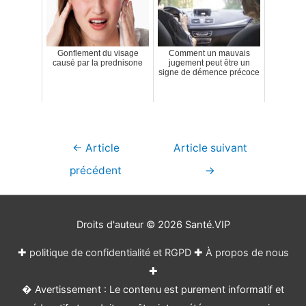
Gonflement du visage
Comment un mauvais
causé par la prednisone
jugement peut être un
signe de démence précoce
Navigation
←
Article
Article suivant
de
précédent
→
l’article
Droits d'auteur © 2026
Santé.VIP
✚
politique de confidentialité et RGPD
✚
À propos de nous
✚
� Avertissement : Le contenu est purement informatif et