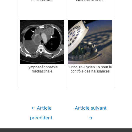
Lymphadénopathie
Ortho Tri-Cyclen Lo pour le
médiastinale
contrôle des naissances
Navigation
←
Article
Article suivant
de
précédent
→
l’article