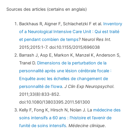
Sources des articles (certains en anglais)
Backhaus R, Aigner F, Schlachetzki F et al.
Inventory
of a Neurological Intensive Care Unit : Qui est traité
et pendant combien de temps
?
Neurol Res Int
.
2015;2015:1-7. doi:10.1155/2015/696038
Barrash J, Asp E, Markon K, Manzel K, Anderson S,
Tranel D.
Dimensions de la perturbation de la
personnalité après une lésion cérébrale focale :
Enquête avec les échelles de changement de
personnalité de l’Iowa
.
J Clin Exp Neuropsychol
.
2011;33(8):833-852.
doi:10.1080/13803395.2011.561300
Kelly F, Fong K, Hirsch N, Nolan J. La
médecine des
soins intensifs a 60 ans : l’histoire et l’avenir de
l’unité de soins intensifs
.
Médecine clinique
.