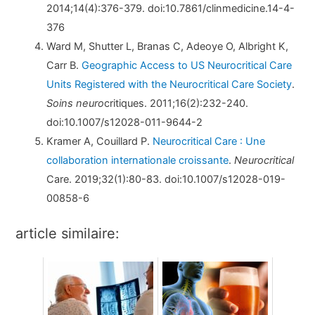
2014;14(4):376-379. doi:10.7861/clinmedicine.14-4-
376
Ward M, Shutter L, Branas C, Adeoye O, Albright K,
Carr B.
Geographic Access to US Neurocritical Care
Units Registered with the Neurocritical Care Society
.
Soins neuro
critiques. 2011;16(2):232-240.
doi:10.1007/s12028-011-9644-2
Kramer A, Couillard P.
Neurocritical Care : Une
collaboration internationale croissante
.
Neurocritical
Care. 2019;32(1):80-83. doi:10.1007/s12028-019-
00858-6
article similaire: