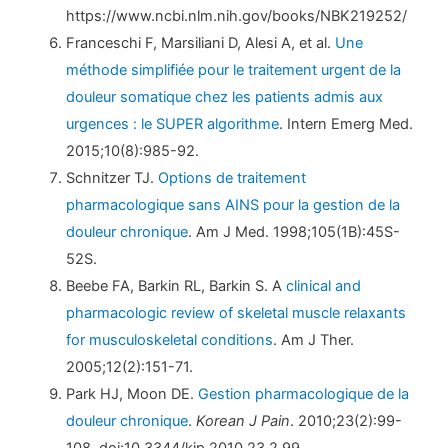
https://www.ncbi.nlm.nih.gov/books/NBK219252/
Franceschi F, Marsiliani D, Alesi A, et al.
Une
méthode simplifiée pour le traitement urgent de la
douleur somatique chez les patients admis aux
urgences : le SUPER algorithme
. Intern Emerg Med.
2015;10(8):985-92.
Schnitzer TJ.
Options de traitement
pharmacologique sans AINS pour la gestion de la
douleur chronique
. Am J Med. 1998;105(1B):45S-
52S.
Beebe FA, Barkin RL, Barkin S. A
clinical and
pharmacologic review of skeletal muscle relaxants
for musculoskeletal conditions
. Am J Ther.
2005;12(2):151-71.
Park HJ, Moon DE.
Gestion pharmacologique de la
douleur chronique
.
Korean J Pain
. 2010;23(2):99-
108. doi:10.3344/kjp.2010.23.2.99