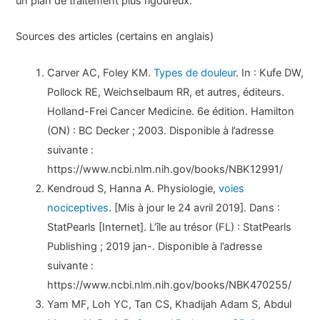
un plan de traitement plus rigoureux.
Sources des articles (certains en anglais)
Carver AC, Foley KM.
Types de douleur
. In : Kufe DW,
Pollock RE, Weichselbaum RR, et autres, éditeurs.
Holland-Frei Cancer Medicine. 6e édition. Hamilton
(ON) : BC Decker ; 2003. Disponible à l’adresse
suivante :
https://www.ncbi.nlm.nih.gov/books/NBK12991/
Kendroud S, Hanna A. Physiologie,
voies
nociceptives
. [Mis à jour le 24 avril 2019]. Dans :
StatPearls [Internet]. L’île au trésor (FL) : StatPearls
Publishing ; 2019 jan-. Disponible à l’adresse
suivante :
https://www.ncbi.nlm.nih.gov/books/NBK470255/
Yam MF, Loh YC, Tan CS, Khadijah Adam S, Abdul