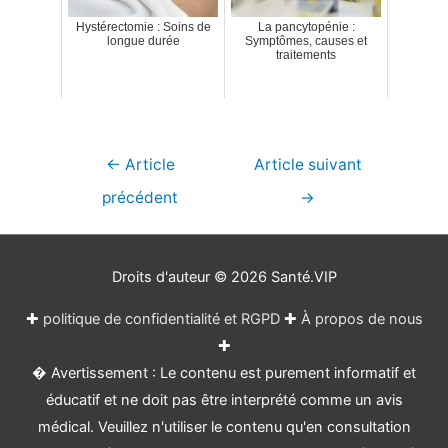
Hystérectomie : Soins de
La pancytopénie :
longue durée
Symptômes, causes et
traitements
Navigation
←
Article
Article suivant
de
précédent
→
l’article
Droits d'auteur © 2026
Santé.VIP
✚
politique de confidentialité et RGPD
✚
À propos de nous
✚
� Avertissement : Le contenu est purement informatif et
éducatif et ne doit pas être interprété comme un avis
médical. Veuillez n'utiliser le contenu qu'en consultation