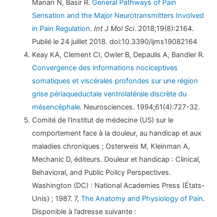
Manan N, Basir R.
General Pathways of Pain
Sensation and the Major Neurotransmitters Involved
in Pain Regulation
.
Int J Mol Sci
. 2018;19(8):2164.
Publié le 24 juillet 2018. doi:10.3390/ijms19082164
Keay KA, Clement CI, Owler B, Depaulis A, Bandler R.
Convergence des informations nociceptives
somatiques et viscérales profondes sur une région
grise périaqueductale ventrolatérale discrète du
mésencéphale
. Neurosciences. 1994;61(4):727-32.
Comité de l’Institut de médecine (US) sur le
comportement face à la douleur, au handicap et aux
maladies chroniques ; Osterweis M, Kleinman A,
Mechanic D, éditeurs. Douleur et handicap : Clinical,
Behavioral, and Public Policy Perspectives.
Washington (DC) : National Academies Press (États-
Unis) ; 1987. 7,
The Anatomy and Physiology of Pain
.
Disponible à l’adresse suivante :