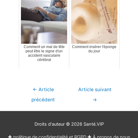
Comment un mal de tête
Comment insérer l'éponge
peut être le signe d'un
du jour
accident vasculaire
cérébral
Navigation
←
Article
Article suivant
de
précédent
→
l’article
Droits d'auteur © 2026
Santé.VIP
✚
politique de confidentialité et RGPD
✚
À propos de nous