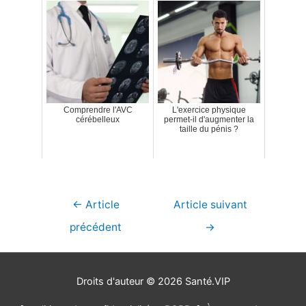
Comprendre l'AVC
L'exercice physique
cérébelleux
permet-il d'augmenter la
taille du pénis ?
Navigation
←
Article
Article suivant
de
précédent
→
l’article
Droits d'auteur © 2026
Santé.VIP