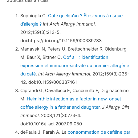
Sources des articles
Suphioglu C.
Café quelqu’un ? Êtes-vous à risque
d’allergie ?
Int Arch Allergy Immunol
.
2012;159(3):213-5.
doi:https://doi.org/10.1159/000339733
Manavski N, Peters U, Brettschneider R, Oldenburg
M, Baur X, Bittner C.
Cof a 1 : identification,
expression et immunoréactivité du premier allergène
du café
.
Int Arch Allergy Immunol
. 2012;159(3):235-
42. doi:10.1159/000337461
Ciprandi G, Cavallucci E, Cuccurullo F, Di gioacchino
M.
Helminthic infection as a factor in new-onset
coffee allergy in a father and daughter
.
J Allergy Clin
Immunol
. 2008;121(3):773-4.
doi:10.1016/j.jaci.2007.09.050
dePaula J, Farah A. La
consommation de caféine par