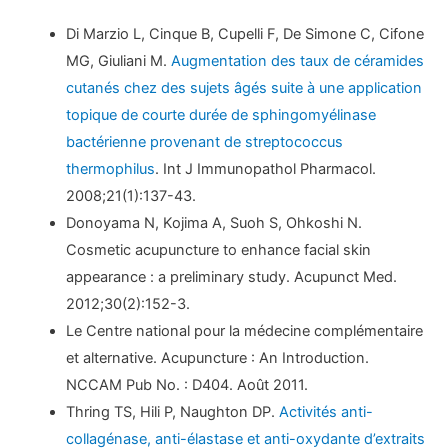
Di Marzio L, Cinque B, Cupelli F, De Simone C, Cifone
MG, Giuliani M.
Augmentation des taux de céramides
cutanés chez des sujets âgés suite à une application
topique de courte durée de sphingomyélinase
bactérienne provenant de streptococcus
thermophilus
. Int J Immunopathol Pharmacol.
2008;21(1):137-43.
Donoyama N, Kojima A, Suoh S, Ohkoshi N.
Cosmetic acupuncture to enhance facial skin
appearance : a preliminary study. Acupunct Med.
2012;30(2):152-3.
Le Centre national pour la médecine complémentaire
et alternative. Acupuncture : An Introduction.
NCCAM Pub No. : D404. Août 2011.
Thring TS, Hili P, Naughton DP.
Activités anti-
collagénase, anti-élastase et anti-oxydante d’extraits