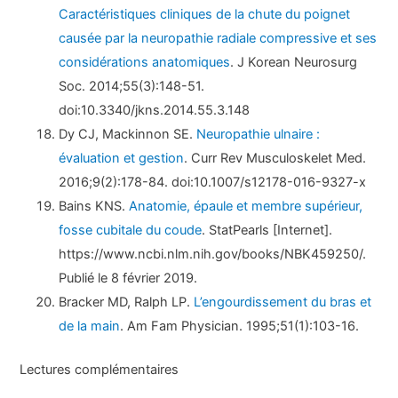
Caractéristiques cliniques de la chute du poignet
causée par la neuropathie radiale compressive et ses
considérations anatomiques
. J Korean Neurosurg
Soc. 2014;55(3):148-51.
doi:10.3340/jkns.2014.55.3.148
Dy CJ, Mackinnon SE.
Neuropathie ulnaire :
évaluation et gestion
. Curr Rev Musculoskelet Med.
2016;9(2):178-84. doi:10.1007/s12178-016-9327-x
Bains KNS.
Anatomie, épaule et membre supérieur,
fosse cubitale du coude
. StatPearls [Internet].
https://www.ncbi.nlm.nih.gov/books/NBK459250/.
Publié le 8 février 2019.
Bracker MD, Ralph LP.
L’engourdissement du bras et
de la main
. Am Fam Physician. 1995;51(1):103-16.
Lectures complémentaires