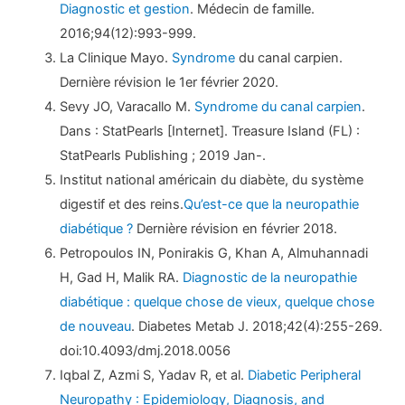
Diagnostic et gestion
. Médecin de famille.
2016;94(12):993-999.
La Clinique Mayo.
Syndrome
du canal carpien.
Dernière révision le 1er février 2020.
Sevy JO, Varacallo M.
Syndrome du canal carpien
.
Dans : StatPearls [Internet]. Treasure Island (FL) :
StatPearls Publishing ; 2019 Jan-.
Institut national américain du diabète, du système
digestif et des reins.
Qu’est-ce que la neuropathie
diabétique ?
Dernière révision en février 2018.
Petropoulos IN, Ponirakis G, Khan A, Almuhannadi
H, Gad H, Malik RA.
Diagnostic de la neuropathie
diabétique : quelque chose de vieux, quelque chose
de nouveau
. Diabetes Metab J. 2018;42(4):255-269.
doi:10.4093/dmj.2018.0056
Iqbal Z, Azmi S, Yadav R, et al.
Diabetic Peripheral
Neuropathy : Epidemiology, Diagnosis, and