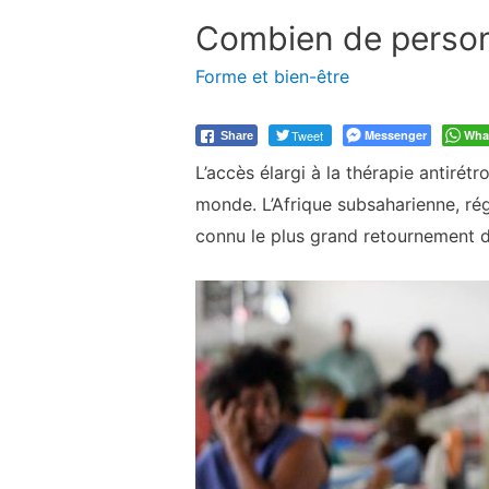
Combien de person
Forme et bien-être
Tweet
Messenger
Wha
Share
L’accès élargi à la thérapie antirét
monde. L’Afrique subsaharienne, rég
connu le plus grand retournement d