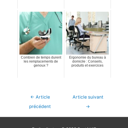
Combien de temps durent
Ergonomie du bureau à
les remplacements de
domicile : Conseils,
genoux ?
produits et exercices
Navigation
←
Article
Article suivant
de
précédent
→
l’article