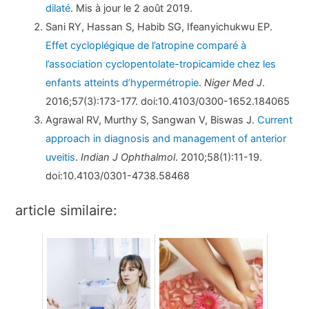
dilaté
. Mis à jour le 2 août 2019.
Sani RY, Hassan S, Habib SG, Ifeanyichukwu EP.
Effet cycloplégique de l’atropine comparé à
l’association cyclopentolate-tropicamide chez les
enfants atteints d’hypermétropie
.
Niger Med J
.
2016;57(3):173-177. doi:10.4103/0300-1652.184065
Agrawal RV, Murthy S, Sangwan V, Biswas J.
Current
approach in diagnosis and management of anterior
uveitis
.
Indian J Ophthalmol
. 2010;58(1):11-19.
doi:10.4103/0301-4738.58468
article similaire: