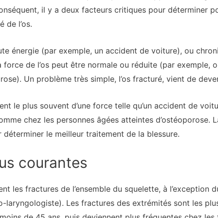
onséquent, il y a deux facteurs critiques pour déterminer po
é de l’os.
ute énergie (par exemple, un accident de voiture), ou chron
a force de l’os peut être normale ou réduite (par exemple, o
orose). Un problème très simple, l’os fracturé, vient de dev
ent le plus souvent d’une force telle qu’un accident de voi
omme chez les personnes âgées atteintes d’ostéoporose. La 
r déterminer le meilleur traitement de la blessure.
lus courantes
nt les fractures de l’ensemble du squelette, à l’exception 
o-laryngologiste). Les fractures des extrémités sont les plu
oins de 45 ans, puis deviennent plus fréquentes chez les