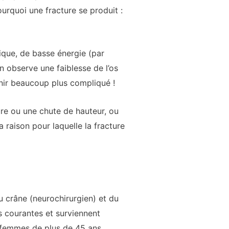
urquoi une fracture se produit :
ique, de basse énergie (par
n observe une faiblesse de l’os
enir beaucoup plus compliqué !
ture ou une chute de hauteur, ou
raison pour laquelle la fracture
du crâne (neurochirurgien) et du
s courantes et surviennent
 femmes de plus de 45 ans.