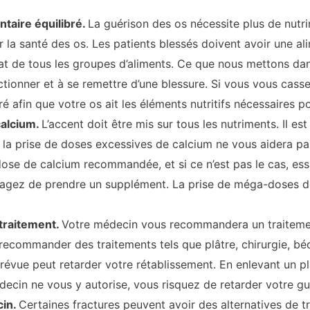
taire équilibré.
La guérison des os nécessite plus de nutri
la santé des os. Les patients blessés doivent avoir une alim
at de tous les groupes d’aliments. Ce que nous mettons da
ctionner et à se remettre d’une blessure. Si vous vous cass
ré afin que votre os ait les éléments nutritifs nécessaires 
calcium.
L’accent doit être mis sur tous les nutriments. Il es
s la prise de doses excessives de calcium ne vous aidera pa
se de calcium recommandée, et si ce n’est pas le cas, e
sagez de prendre un supplément. La prise de méga-doses de
traitement.
Votre médecin vous recommandera un traitement
ecommander des traitements tels que plâtre, chirurgie, béqu
prévue peut retarder votre rétablissement. En enlevant un p
ecin ne vous y autorise, vous risquez de retarder votre gu
in.
Certaines fractures peuvent avoir des alternatives de t