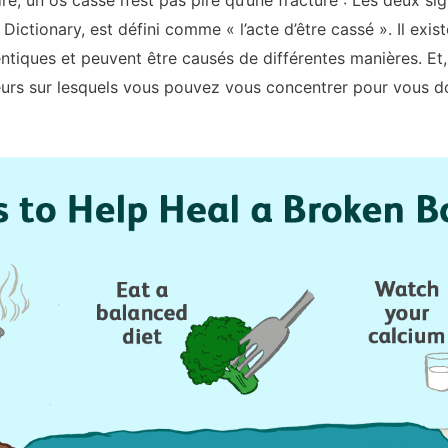
, un os cassé n’est pas pire qu’une fracture : Les deux sign
Dictionary, est défini comme « l’acte d’être cassé ». Il exis
ntiques et peuvent être causés de différentes manières. Et
cteurs sur lesquels vous pouvez vous concentrer pour vous do