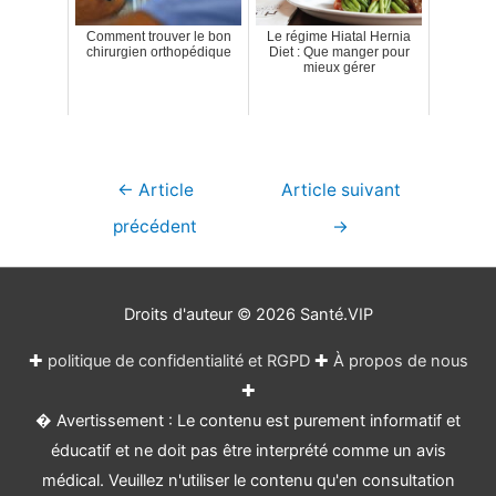
Comment trouver le bon
Le régime Hiatal Hernia
chirurgien orthopédique
Diet : Que manger pour
mieux gérer
Navigation
←
Article
Article suivant
de
précédent
→
l’article
Droits d'auteur © 2026
Santé.VIP
✚
politique de confidentialité et RGPD
✚
À propos de nous
✚
� Avertissement : Le contenu est purement informatif et
éducatif et ne doit pas être interprété comme un avis
médical. Veuillez n'utiliser le contenu qu'en consultation