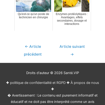
Qu'est-ce qu'un poste de
Enzymes protéolytiques :
technicien en chirurgie
Avantages, effets
secondaires, dosage et
interactions
Navigation
←
Article
Article suivant
de
précédent
→
l’article
Droits d'auteur © 2026
Santé.VIP
✚
politique de confidentialité et RGPD
✚
À propos de nous
✚
� Avertissement : Le contenu est purement informatif et
éducatif et ne doit pas être interprété comme un avis