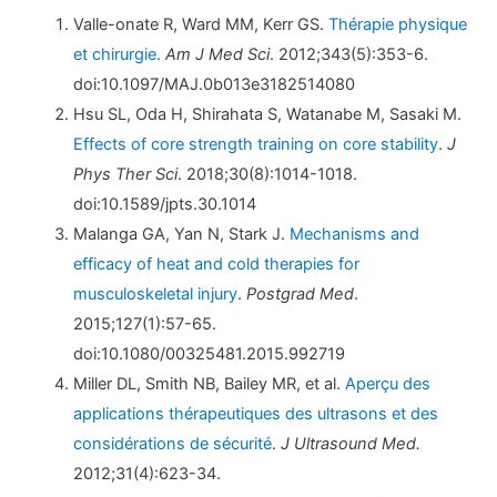
Valle-onate R, Ward MM, Kerr GS.
Thérapie physique
et chirurgie.
Am J Med Sci
. 2012;343(5):353-6.
doi:10.1097/MAJ.0b013e3182514080
Hsu SL, Oda H, Shirahata S, Watanabe M, Sasaki M.
Effects of core strength training on core stability
.
J
Phys Ther Sci
. 2018;30(8):1014-1018.
doi:10.1589/jpts.30.1014
Malanga GA, Yan N, Stark J.
Mechanisms and
efficacy of heat and cold therapies for
musculoskeletal injury
.
Postgrad Med
.
2015;127(1):57-65.
doi:10.1080/00325481.2015.992719
Miller DL, Smith NB, Bailey MR, et al.
Aperçu des
applications thérapeutiques des ultrasons et des
considérations de sécurité
.
J Ultrasound Med.
2012;31(4):623-34.