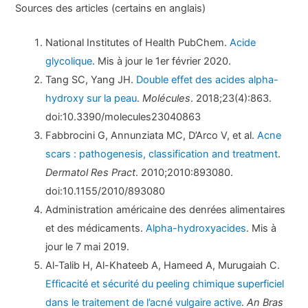
Sources des articles (certains en anglais)
National Institutes of Health PubChem.
Acide
glycolique
. Mis à jour le 1er février 2020.
Tang SC, Yang JH.
Double effet des acides alpha-
hydroxy sur la peau
.
Molécules
. 2018;23(4):863.
doi:10.3390/molecules23040863
Fabbrocini G, Annunziata MC, D’Arco V, et al.
Acne
scars : pathogenesis, classification and treatment
.
Dermatol Res Pract
. 2010;2010:893080.
doi:10.1155/2010/893080
Administration américaine des denrées alimentaires
et des médicaments.
Alpha-hydroxyacides
. Mis à
jour le 7 mai 2019.
Al-Talib H, Al-Khateeb A, Hameed A, Murugaiah C.
Efficacité et sécurité du peeling chimique superficiel
dans le traitement de l’acné vulgaire active
.
An Bras