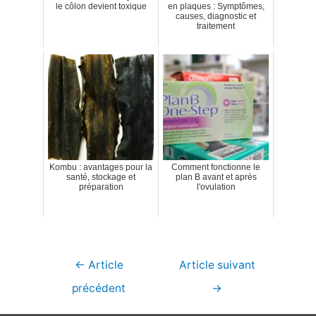
le côlon devient toxique
en plaques : Symptômes,
causes, diagnostic et
traitement
Kombu : avantages pour la
Comment fonctionne le
santé, stockage et
plan B avant et après
préparation
l'ovulation
Navigation
←
Article
Article suivant
de
précédent
→
l’article