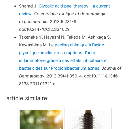
Sharad J.
Glycolic acid peel therapy – a current
review
.
Cosmétique clinique et dermatologie
expérimentale.
2013;6:281-8.
doi:10.2147/CCID.S34029
Takenaka Y, Hayashi N, Takeda M, Ashikaga S,
Kawashima M. Le
peeling chimique à l’acide
glycolique améliore les éruptions d’acné
inflammatoire grâce à ses effets inhibiteurs et
bactéricides sur Propionibacterium acnes
.
Journal of
Dermatology.
2012;39(4):350-4. doi:10.1111/j.1346-
8138.2011.01321.x
article similaire: