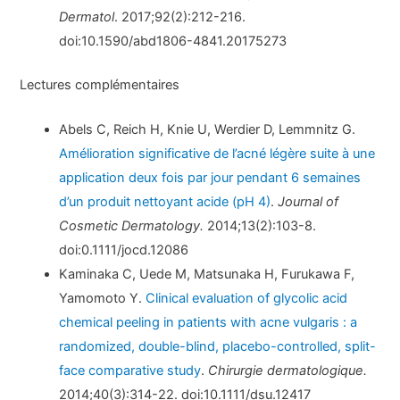
Dermatol
. 2017;92(2):212-216.
doi:10.1590/abd1806-4841.20175273
Lectures complémentaires
Abels C, Reich H, Knie U, Werdier D, Lemmnitz G.
Amélioration significative de l’acné légère suite à une
application deux fois par jour pendant 6 semaines
d’un produit nettoyant acide (pH 4)
.
Journal of
Cosmetic Dermatology.
2014;13(2):103-8.
doi:0.1111/jocd.12086
Kaminaka C, Uede M, Matsunaka H, Furukawa F,
Yamomoto Y.
Clinical evaluation of glycolic acid
chemical peeling in patients with acne vulgaris : a
randomized, double-blind, placebo-controlled, split-
face comparative study
.
Chirurgie dermatologique.
2014;40(3):314-22. doi:10.1111/dsu.12417