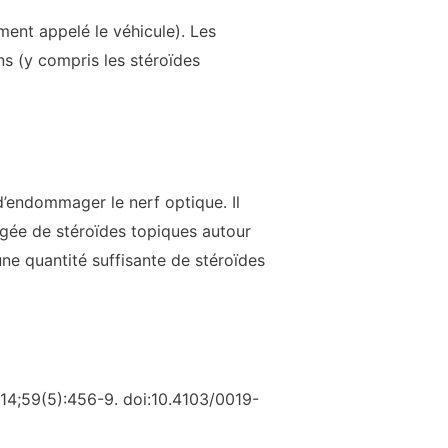
ent appelé le véhicule). Les
ns (y compris les stéroïdes
d’endommager le nerf optique. Il
ngée de stéroïdes topiques autour
e quantité suffisante de stéroïdes
14;59(5):456-9. doi:10.4103/0019-