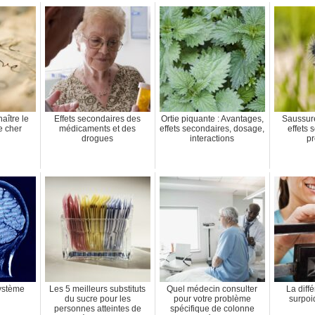
ître le
Effets secondaires des
Ortie piquante : Avantages,
Saussure
e cher
médicaments et des
effets secondaires, dosage,
effets 
drogues
interactions
pr
ystème
Les 5 meilleurs substituts
Quel médecin consulter
La diff
du sucre pour les
pour votre problème
surpoid
personnes atteintes de
spécifique de colonne