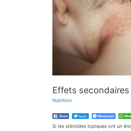
Effets secondaires 
Nutrition
Tweet
Messenger
Wha
Share
Si les stéroïdes topiques ont un é