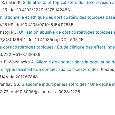
S, Lahiri K.
Side effects of topical steroids : Une révisio
-25. doi:10.4103/2229-5178.142483
on rationnelle et éthique des corticostéroïdes topiques basée 
):251-9. doi:10.4103/0019-5154.97655
hatgi PC.
Utilisation abusive de corticostéroïdes topiques s
;8(3):186-91. doi:10.4103/idoj.IDOJ_535_15
e corticostéroïdes topiques : Étude clinique des effets indé
103/2229-5178.142486
sz B, Woźniacka A.
Allergie de contact dans la population d
 d’hypersensibilité de contact aux corticostéroïdes
.
Postep
5114/ada.2017.67848
 Pandav SS.
Glaucome induit par les stéroïdes : Une cécité ir
7-72. doi:10.5005/jp-journals-l0028-1226