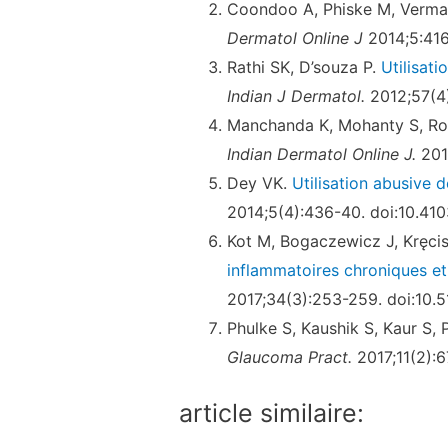
Coondoo A, Phiske M, Verma 
Dermatol Online J
2014;5:416
Rathi SK, D’souza P.
Utilisati
Indian J Dermatol.
2012;57(4
Manchanda K, Mohanty S, Ro
Indian Dermatol Online J.
2017
Dey VK.
Utilisation abusive d
2014;5(4):436-40. doi:10.4
Kot M, Bogaczewicz J, Kręci
inflammatoires chroniques et
2017;34(3):253-259. doi:10.
Phulke S, Kaushik S, Kaur S,
Glaucoma Pract.
2017;11(2):6
article similaire: