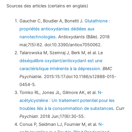
Sources des articles (certains en anglais)
Gaucher C, Boudier A, Bonetti J.
Glutathione :
propriétés antioxydantes dédiées aux
nanotechnologies
.
Antioxydants
(Bâle). 2018
mai;7(5):62. doi:10.3390/antiox7050062.
Talarowska M, Szemraj J, Berk M, et al. Le
déséquilibre oxydant/antioxydant est une
caractéristique inhérente à la dépression
.
BMC
Psychiatrie.
2015:15:17.doi:10.1186/s12888-015-
0454-5.
Tomko RL, Jones JL, Gilmore AK, et al.
N-
acétylcystéine : Un traitement potentiel pour les
troubles liés à la consommation de substances
.
Curr
Psychiatr.
2018 Jun;17(6):30-55.
Conus P, Seidman LJ, Fournier M, et al.
N-