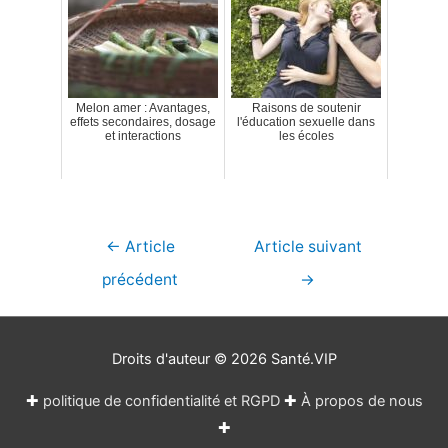
Melon amer : Avantages,
Raisons de soutenir
effets secondaires, dosage
l'éducation sexuelle dans
et interactions
les écoles
Navigation
←
Article
Article suivant
de
précédent
→
l’article
Droits d'auteur © 2026
Santé.VIP
✚
politique de confidentialité et RGPD
✚
À propos de nous
✚