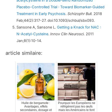
acétylcystéine in a Double-Blind Randomized
Placebo-Controlled Trial : Toward Biomarker-Guided
Treatment in Early Psychosis
.
Schizophr Bull.
2018
Feb;44(2):317-27. doi:10.1093/schbul/sbx093.
Sansone A, Sansone L.
Getting a Knack for NAC :
N-Acetyl-Cysteine
.
Innov Clin Neurosci.
2011
Jan;8(1):10-14.
article similaire:
Huile de bergamote :
Pourquoi les Européens ne
Avantages, effets
réfrigèrent pas les œufs
secondaires, dosage et
mais les Américains le font